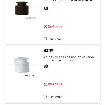
ขวดพลาสติกเกลียวคอ 24 mm
฿0
สินค้าหมด
เปรียบเทียบ
EK171W
ฝาเกลียวพลาสติกสีขาว สำหรับขวด
พลาสติกเกลียวคอ 24 mm
฿0
สินค้าหมด
เปรียบเทียบ