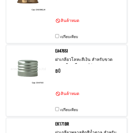
สินค้าหมด
เปรียบเทียบ
EA476SI
ฝาเกลียวโลหะสีเงิน สำหรับขวด
พลาสติกเกลียวคอ 24 mm
฿0
สินค้าหมด
เปรียบเทียบ
EK171BR
ฝาเกลียวพลาสติกสีน้ำตาล สำหรับ