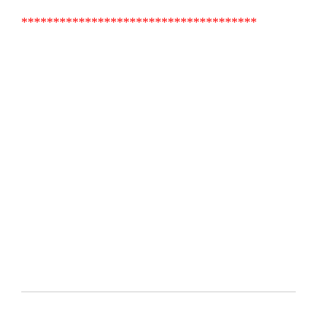
*************************************