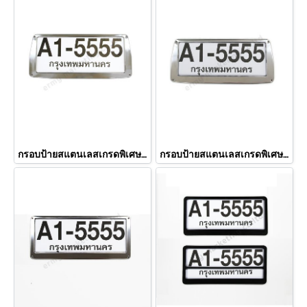
กรอบป้ายสแตนเลสเกรดพิเศษทรงคางหมูขอบเล็ก
กรอบป้ายสแตนเลสเกรดพิเศษทรงคางหมู